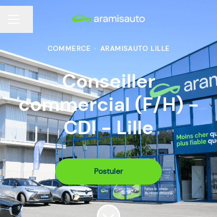
Partager la page
MENU CARRIÈRE
COMMERCE
·
ARAMISAUTO LILLE
Conseiller
commercial (F/H) -
CDI - Lille
Postuler