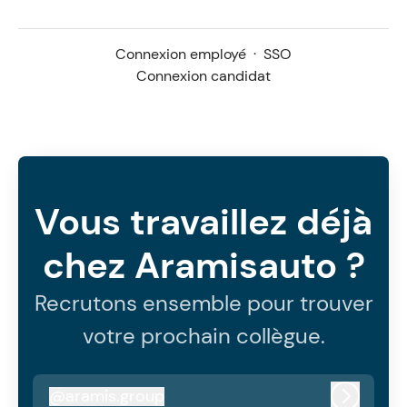
Connexion employé
·
SSO
Connexion candidat
Vous travaillez déjà
chez Aramisauto ?
Recrutons ensemble pour trouver
votre prochain collègue.
@
aramis.group
aramis.group
Connexi