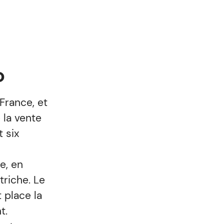
o
 France, et
 la vente
t six
e, en
triche. Le
 place la
nt.