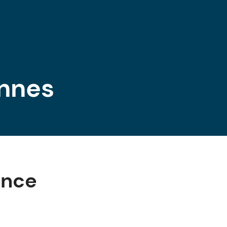
nnes
ence