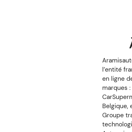
Aramisauto
l’entité f
en ligne d
marques :
CarSuperm
Belgique, 
Groupe tra
technologi