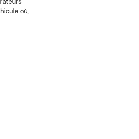
rateurs
icule où,